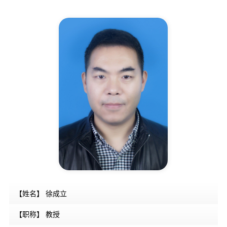
【姓名】 徐成立
【职称】 教授