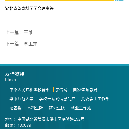
湖北省体育科学学会理事等
上一篇：王维
下一篇：李卫东
友情链接
Links
中华人民共和国教育部
学信网
国家体育总局
华中师范大学
学校一站式信息门户
党委学生工作部
校团委
本科生院
研究生院
就业工作处
地址：中国湖北省武汉市洪山区珞喻路152号
邮编：430079