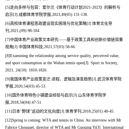
[5]走向多样与包容：爱尔兰《体育行动计划2021-2023》的解析与
启示[J].成都体育学院学报,2023,49(05):131-138.
[6]高校体育课程思政建设现实困境与优化策略[J].体育文化导
刊,2021,(09):98-104.
[7]中国体育产业政策文本研究——基于政策工具和创新价值链双重
视角[J].中国体育科技,2021,57(03):58-66.
[8]Examining the relationship among service quality, perceived value,
and sport consumption at the Wuhan tennis open[J]. Sport in Society,
2021, 24(10): 1810-1826.
[9]我国体育产业政策变迁:进程、逻辑及演变趋势[J].武汉体育学院
学报,2020,54(03):45-53.
[10]国外体育特色小镇建设经验与启示[J].山东体育学院学
报,2018,34(04):47-51.
[11]日本“野球”运动的文化向度[J].体育学刊,2018,25(01):40-45.
[12]Spring is coming: WTA and tennis in China: An interview with Mr
Fabrice Chouquet, director of WTA and Mr Guoqing Yi[J]. International