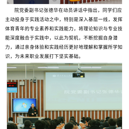
院党委副书记张德华在动员讲话中指出，同学们应
主动投身于实践活动之中，特别是深入基层一线，发挥
体育青年的专业素养和实践能力，将理论知识与专业技
能深度融合于实践中，以此为契机，不断挖掘自身潜
力，通过亲身体验和实践经历更好地理解和掌握所学知
识，为未来职业发展打下坚实基础。