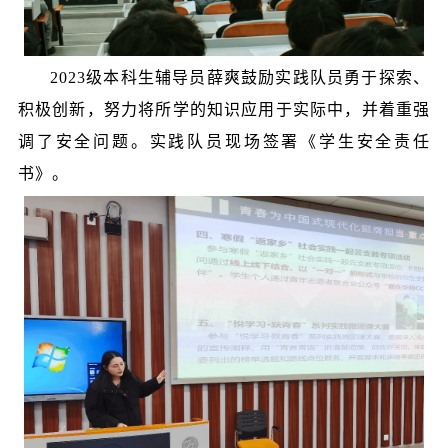
2023级本科生辅导员薛爽鼓励实践队员勇于探索、
积极创新，努力将所学的知识应用于实际中，并着重强
调了安全问题。实践队员现场签署《学生安全责任
书》。