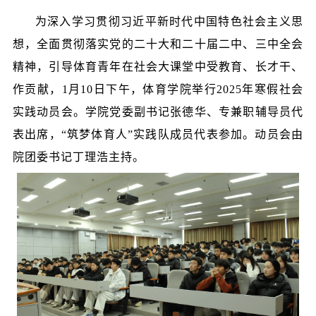
为深入学习贯彻习近平新时代中国特色社会主义思
想，全面贯彻落实党的二十大和二十届二中、三中全会
精神，引导体育青年在社会大课堂中受教育、长才干、
作贡献，1月10日下午，体育学院举行2025年寒假社会
实践动员会。学院党委副书记张德华、专兼职辅导员代
表出席，“筑梦体育人”实践队成员代表参加。动员会由
院团委书记丁理浩主持。