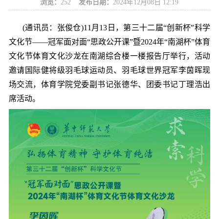
浏览：
252
发布日期：
2024年12月08日 12:19
(通讯员：张俊仓)11月13日，第三十二届“创新杯”科学
文化节——冠军面对面“思政公开课”暨2024年“南湖杯”体育
文化节体育文化沙龙在南湖综合楼一楼报告厅举行，活动
邀请国际健将级羽毛球运动员、羽毛球世界冠军李茵晖现
场交流，体育学院党委副书记张德华、团委书记丁理浩出
席活动。