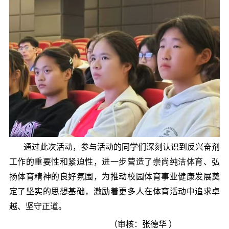
通过此次活动，参与活动的同学们深刻认识到反兴奋剂
工作的重要性和紧迫性，进一步营造了崇尚纯洁体育、弘
扬体育精神的良好氛围，为推动校园体育事业健康发展奠
定了坚实的思想基础，激励着更多人在体育活动中追求卓
越、坚守正道。
（审核：张德华 ）