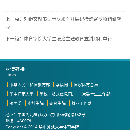
上一篇：刘继文副书记带队来院开展纪检巡察专项调研督
导
下一篇：体育学院大学生法治主题教育宣讲顺利举行
友情链接
Links
中华人民共和国教育部
学信网
国家体育总局
华中师范大学
学校一站式信息门户
党委学生工作部
校团委
本科生院
研究生院
就业工作处
地址：中国湖北省武汉市洪山区珞喻路152号
邮编：430079
Copyright © 2014 华中师范大学体育学院