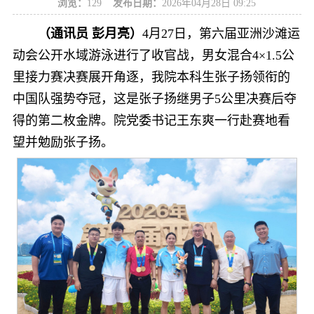
浏览：
129
发布日期：
2026年04月28日 09:25
（通讯员 彭月亮）
4月27日，第六届亚洲沙滩运
动会公开水域游泳进行了收官战，男女混合4×1.5公
里接力赛决赛展开角逐，我院本科生张子扬领衔的
中国队强势夺冠，这是张子扬继男子5公里决赛后夺
得的第二枚金牌。院党委书记王东爽一行赴赛地看
望并勉励张子扬。