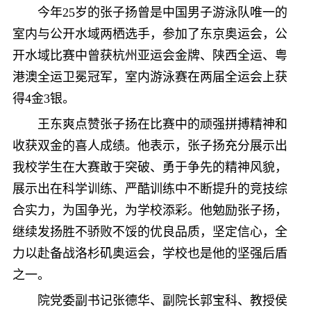
今年25岁的张子扬曾是中国男子游泳队唯一的
室内与公开水域两栖选手，参加了东京奥运会，公
开水域比赛中曾获杭州亚运会金牌、陕西全运、粤
港澳全运卫冕冠军，室内游泳赛在两届全运会上获
得4金3银。
王东爽点赞张子扬在比赛中的顽强拼搏精神和
收获双金的喜人成绩。他表示，张子扬充分展示出
我校学生在大赛敢于突破、勇于争先的精神风貌，
展示出在科学训练、严酷训练中不断提升的竞技综
合实力，为国争光，为学校添彩。他勉励张子扬，
继续发扬胜不骄败不馁的优良品质，坚定信心，全
力以赴备战洛杉矶奥运会，学校也是他的坚强后盾
之一。
院党委副书记张德华、副院长郭宝科、教授侯